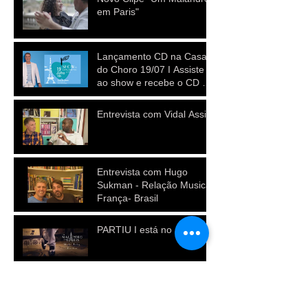
em Paris"
Lançamento CD na Casa
do Choro 19/07 I Assiste
ao show e recebe o CD de
presente
Entrevista com Vidal Assis
Entrevista com Hugo
Sukman - Relação Musical
França- Brasil
PARTIU I está no ar !
"A Neta de Madame
Roquefort" no Teatro