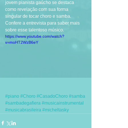
jovem pianista gaúcho se destaca 
como revelação com sua forma 
singular de tocar choro e samba. 
Confere a entrevista para saber mais 
sobre esse talentoso músico. 
https://www.youtube.com/watch?
v=moHT2WzB6eY
#piano
#Choro
#CasadoChoro
#samba
#sambadegafiera
#musicainstrumental
#musicabrasileira
#micheltasky