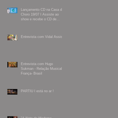
Lançamento CD na Casa do
Choro 19/07 I Assiste ao
show e recebe o CD de
presente
Entrevista com Vidal Assis
Entrevista com Hugo
Sukman - Relação Musical
França- Brasil
PARTIU I está no ar !