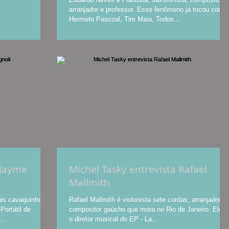
arranjador e professor. Esse fenômeno já tocou com
Hermeto Pascoal, Tim Maia, Todos...
 Jayme
Michel Tasky entrevista Rafael
Mallmith
ais cavaquinho
Rafael Mallmith é violonista sete cordas, arranjador e
Portátil de
compositor gaúcho que mora no Rio de Janeiro. Ele é
..
o diretor musical do EP - La...