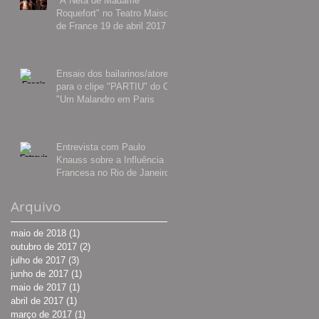
"A Neta de Madame
Roquefort" no Teatro Maison
de France 19 de abril 2017
Ensaio dos bailarinos/atores
para o clipe "PARTIU" do CD
"Um Malandro em Paris
Entrevista com Paulo
Knauss sobre a Influência
Francesa no Rio de Janeiro
Arquivo
maio de 2018
(1)
1 post
outubro de 2017
(2)
2 posts
julho de 2017
(3)
3 posts
junho de 2017
(1)
1 post
maio de 2017
(1)
1 post
abril de 2017
(1)
1 post
março de 2017
(1)
1 post