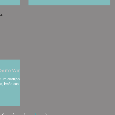
Guto Wirtti
 e um arranjador
o, irmão das
1
2
3