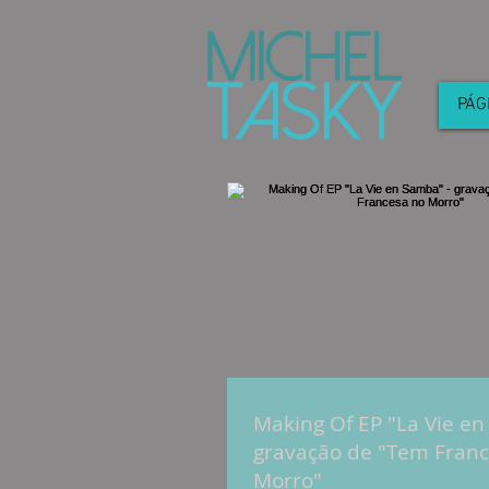
PÁG
Making Of EP "La Vie en
gravação de "Tem Fran
Morro"