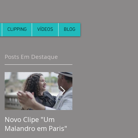
CLIPPING
VÍDEOS
BLOG
Posts Em Destaque
Novo Clipe "Um
PARTIU I está no ar !
Malandro em Paris"