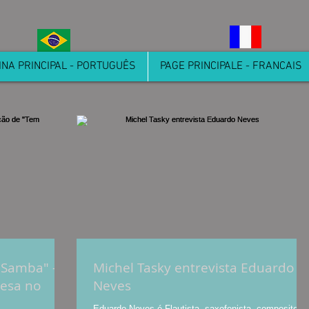
INA PRINCIPAL - PORTUGUÊS
PAGE PRINCIPALE - FRANCAIS
 Samba" -
Michel Tasky entrevista Eduardo
cesa no
Neves
Eduardo Neves é Flautista, saxofonista, compositor,