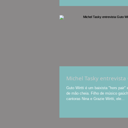
Michel Tasky entrevista 
Guto Wirtti é um baixista "hors pair"
de mão cheia. Filho de músico gaúch
cantoras Nina e Grazie Wirtti, ele...