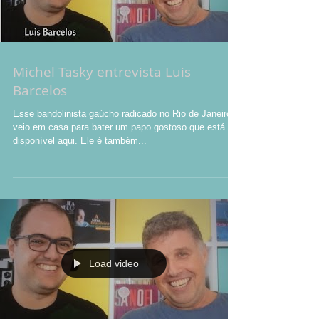
Michel Tasky entrevista Luis
Barcelos
Esse bandolinista gaúcho radicado no Rio de Janeiro
veio em casa para bater um papo gostoso que está
disponível aqui. Ele é também...
Load video