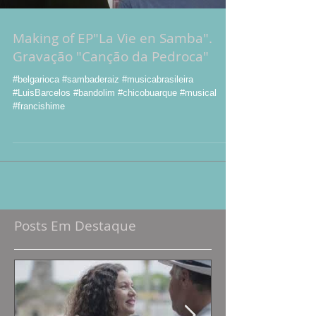
Making of EP"La Vie en Samba".
Gravação "Canção da Pedroca"
#belgarioca #sambaderaiz #musicabrasileira
#LuisBarcelos #bandolim #chicobuarque #musical
#francishime
Posts Em Destaque