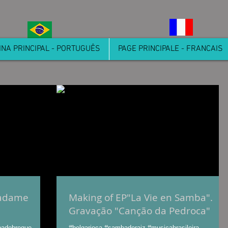
INA PRINCIPAL - PORTUGUÊS
PAGE PRINCIPALE - FRANCAIS
Madame
Making of EP"La Vie en Samba".
Gravação "Canção da Pedroca"
badebreque
#belgarioca #sambaderaiz #musicabrasileira