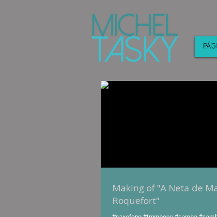
PÁG
Making of "A Neta de 
Roquefort"
#saxofone #trombone #samba #sam