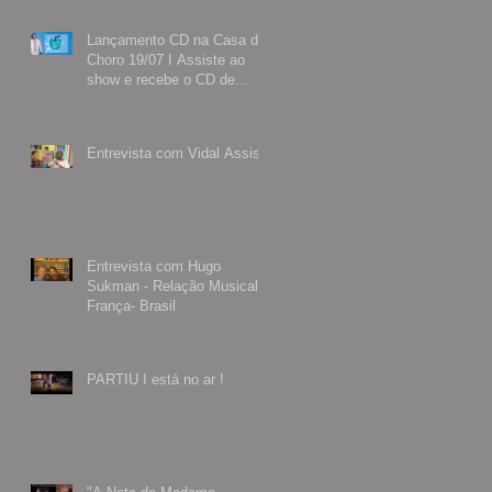
Lançamento CD na Casa do
Choro 19/07 I Assiste ao
show e recebe o CD de
presente
Entrevista com Vidal Assis
Entrevista com Hugo
Sukman - Relação Musical
França- Brasil
PARTIU I está no ar !