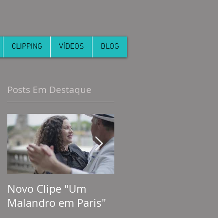
CLIPPING
VÍDEOS
BLOG
Posts Em Destaque
Novo Clipe "Um
PARTIU I está no ar !
Malandro em Paris"