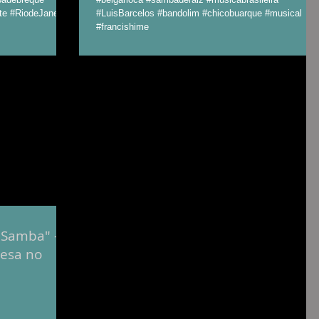
te #RiodeJaneiro
#LuisBarcelos #bandolim #chicobuarque #musical
#francishime
 Samba" -
cesa no