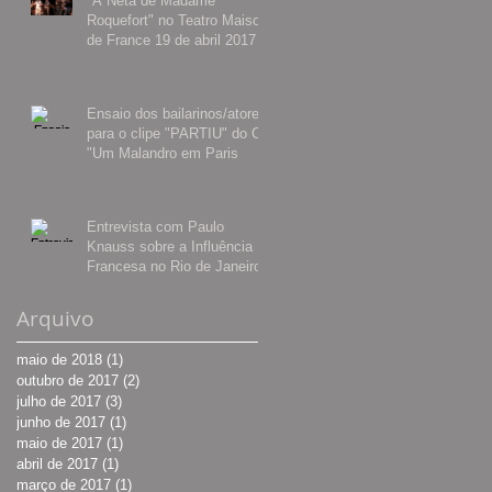
"A Neta de Madame
Roquefort" no Teatro Maison
de France 19 de abril 2017
Ensaio dos bailarinos/atores
para o clipe "PARTIU" do CD
"Um Malandro em Paris
Entrevista com Paulo
Knauss sobre a Influência
Francesa no Rio de Janeiro
Arquivo
maio de 2018
(1)
1 post
outubro de 2017
(2)
2 posts
julho de 2017
(3)
3 posts
junho de 2017
(1)
1 post
maio de 2017
(1)
1 post
abril de 2017
(1)
1 post
março de 2017
(1)
1 post