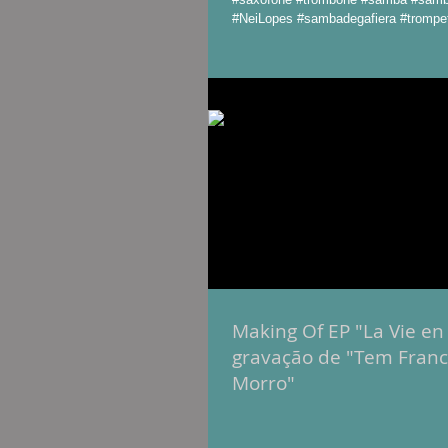
#NeiLopes #sambadegafiera #trompe
Making Of EP "La Vie en
gravação de "Tem Fran
Morro"